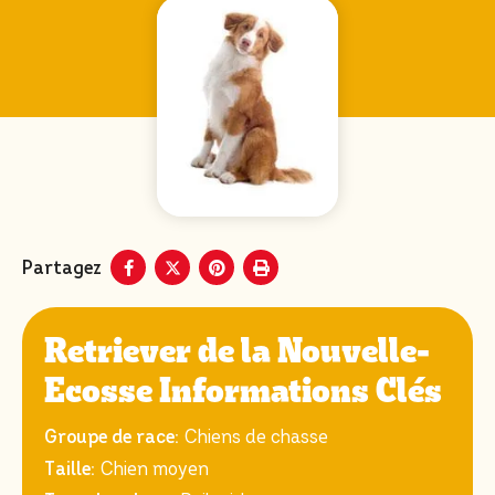
Partagez
Retriever de la Nouvelle-
Ecosse Informations Clés
Groupe de race:
Chiens de chasse
Taille:
Chien moyen