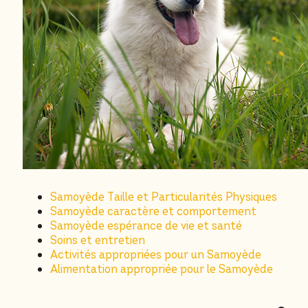
Samoyède Taille et Particularités Physiques
Samoyède caractère et comportement
Samoyède espérance de vie et santé
Soins et entretien
Activités appropriées pour un Samoyède
Alimentation appropriée pour le Samoyède