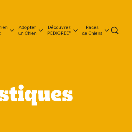
hien
Adopter
Découvrez
Races
t
un Chien
PEDIGREE®
de Chiens
stiques