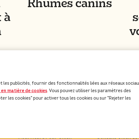
n
Rhumes canins
 à
s
n
v
En savoir plus
 les publicités, fournir des fonctionnalités liées aux réseaux socia
e en matière de cookies
(opens in a new tab)
. Vous pouvez utiliser les paramètres des
r les cookies" pour activer tous les cookies ou sur "Rejeter les
Nourriture Pour Chien
Conseils Chien et