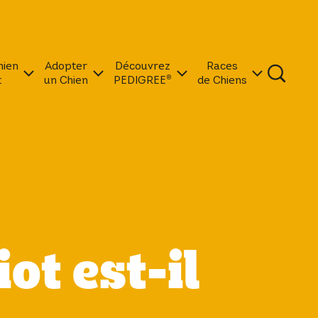
hien
Adopter
Découvrez
Races
t
un Chien
PEDIGREE®
de Chiens
ot est-il