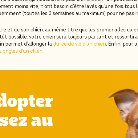
ement moins vite, n’ont besoin d’être lavés qu’une fois tous le
uemment (toutes les 3 semaines au maximum) pour ne pas irri
aître et de son chien, au même titre que les promenades ou 
t possible, votre chien sera toujours partant et ressortira av
in permet d’allonger la
durée de vie d'un chien
. Enfin, pour 
s ongles d'un chien
.
dopter
sez au