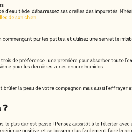
es
ibé d’eau tiède, débarrassez ses oreilles des impuretés. N’h
lles de son chien
en commençant par les pattes, et utilisez une serviette imbi
re trois de préférence : une première pour absorber toute l’
isième pour les dernières zones encore humides.
 brûler la peau de votre compagnon mais aussi l’effrayer av
n ?
, le plus dur est passé ! Pensez aussitôt à le féliciter ave
xpérience positive, et se laissera plus facilement faire la pr