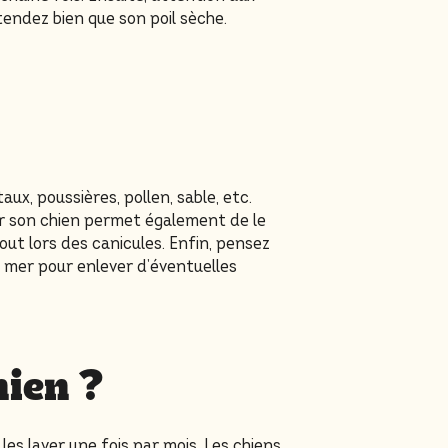
ttendez bien que son poil sèche.
taux, poussières, pollen, sable, etc.
ver son chien permet également de le
tout lors des canicules. Enfin, pensez
e mer pour enlever d’éventuelles
hien ?
les laver une fois par mois. Les chiens