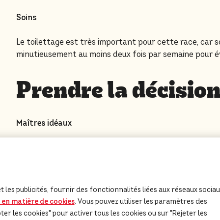
Soins
Le toilettage est très important pour cette race, car s
minutieusement au moins deux fois par semaine pour év
Prendre la décisio
Maîtres idéaux
Pour que le Chien d’eau portugais s’épanouisse, il a be
pansage régulier et pour s’exercer, y compris avec be
essentielle pour que ce chien soit heureux et en bonne 
ont des allergies, car son pelage ne mue pas.
 les publicités, fournir des fonctionnalités liées aux réseaux socia
e en matière de cookies
(opens in a new tab)
. Vous pouvez utiliser les paramètres des
r les cookies" pour activer tous les cookies ou sur "Rejeter les