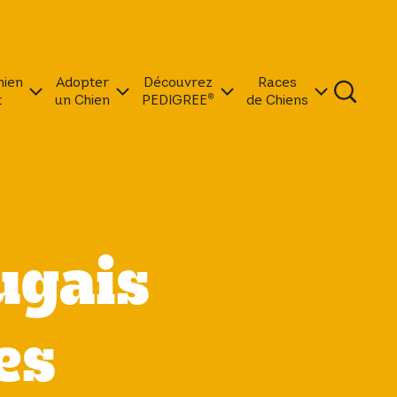
hien
Adopter
Découvrez
Races
t
un Chien
PEDIGREE®
de Chiens
ugais
es