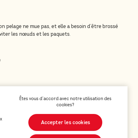
on pelage ne mue pas, et elle a besoin d’être brossé
iter les nœuds et les paquets.
n
soin de maîtres qui ont du temps pour des séances de
aucoup de nage. Une éducation solide est également
santé. C’est aussi une bonne race pour les gens qui
ux
Accepter les cookies